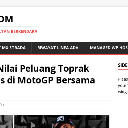
COM
MATAN BERKENDARA
T MX STRADA
RIWAYAT LINEA ADV
MANAGED WP HOS
Nilai Peluang Toprak
SID
es di MotoGP Bersama
Pleas
your
widge
0