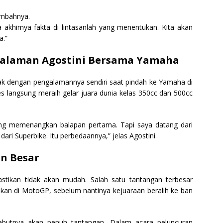
tambahnya.
a akhirnya fakta di lintasanlah yang menentukan. Kita akan
a.”
alaman Agostini Bersama Yamaha
k dengan pengalamannya sendiri saat pindah ke Yamaha di
es langsung meraih gelar juara dunia kelas 350cc dan 500cc
ung memenangkan balapan pertama. Tapi saya datang dari
ri Superbike. Itu perbedaannya,” jelas Agostini.
an Besar
stikan tidak akan mudah. Salah satu tantangan terbesar
kan di MotoGP, sebelum nantinya kejuaraan beralih ke ban
butnya akan penuh tantangan. Dalam acara peluncuran