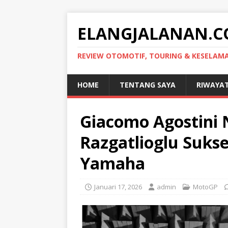
ELANGJALANAN.
REVIEW OTOMOTIF, TOURING & KESELA
HOME
TENTANG SAYA
RIWAYA
Giacomo Agostini 
Razgatlioglu Suks
Yamaha
Januari 17, 2026
admin
MotoGP