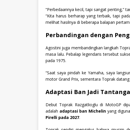
“Perbedaannya kecil, tapi sangat penting,” 
“Kita harus berharap yang terbaik, tapi pad
melihat hasilnya di beberapa balapan pertam
Perbandingan dengan Peng
Agostini juga membandingkan langkah Topra
masa lalu. Pebalap legendaris tersebut suks
pada 1975.
“Saat saya pindah ke Yamaha, saya langs
motor Grand Prix, sementara Toprak datang da
Adaptasi Ban Jadi Tantang
Debut Toprak Razgatlioglu di MotoGP dipa
adalah
adaptasi ban Michelin
yang diguna
Pirelli pada 2027
.
Toprak sendiri mengakui bahwa musim de