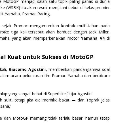
ke MotoGP menjadi salah satu topik paling panas di dunia
ke (WSBK) itu akan resmi menjalani debut di kelas premier
it Yamaha, Pramac Racing.
n sejak Pramac mengumumkan kontrak multi-tahun pada
bike tiga kali tersebut akan berduet dengan Jack Miller,
 Yamaha yang akan memperkenalkan motor
Yamaha V4
di
al Kuat untuk Sukses di MotoGP
kali,
Giacomo Agostini
, memberikan pandangannya soal
 dalam acara peluncuran tim Pramac Yamaha dan berbicara
ap yang sangat hebat di Superbike,” ujar Agostini.
 sulit, tetapi jika dia memiliki bakat — dan Toprak jelas
sana.”
ike dan MotoGP memang tidak terlalu besar, namun tetap