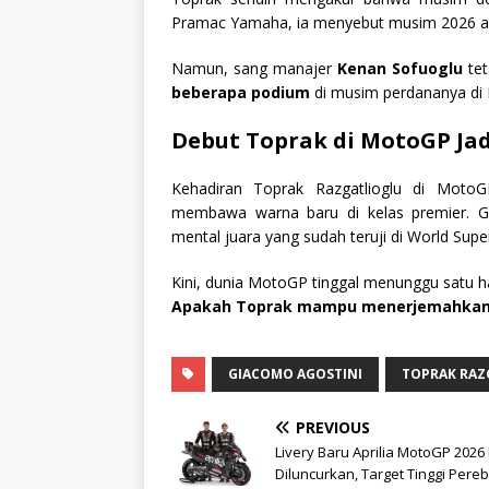
Pramac Yamaha, ia menyebut musim 2026 aka
Namun, sang manajer
Kenan Sofuoglu
tet
beberapa podium
di musim perdananya di
Debut Toprak di MotoGP Jad
Kehadiran Toprak Razgatlioglu di Mot
membawa warna baru di kelas premier. G
mental juara yang sudah teruji di World Supe
Kini, dunia MotoGP tinggal menunggu satu ha
Apakah Toprak mampu menerjemahkan 
GIACOMO AGOSTINI
TOPRAK RAZ
PREVIOUS
Livery Baru Aprilia MotoGP 2026
Diluncurkan, Target Tinggi Pere