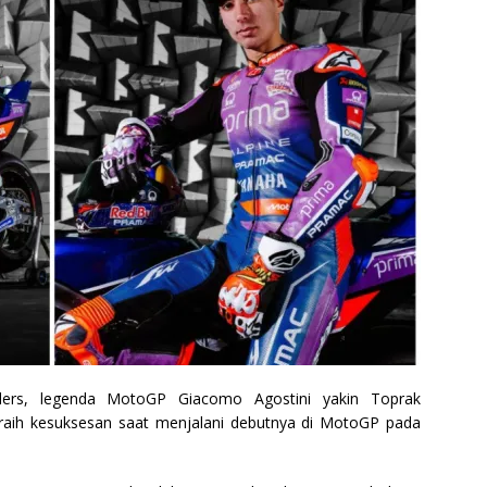
rs, legenda MotoGP Giacomo Agostini yakin Toprak
raih kesuksesan saat menjalani debutnya di MotoGP pada