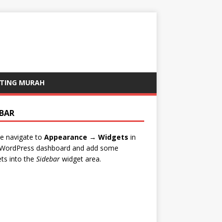
TING MURAH
EBAR
e navigate to
Appearance → Widgets
in
 WordPress dashboard and add some
ts into the
Sidebar
widget area.