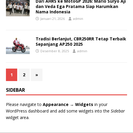
Dari AHRS ke MotoGP 2026: Mario Suryo Aji
dan Veda Ega Pratama Siap Harumkan
Nama Indonesia
Januari 21, 2026
admin
Tradisi Berlanjut, CBR250RR Tetap Terbaik
Sepanjang AP250 2025
Desember 8, 2025
admin
1
2
»
SIDEBAR
Please navigate to
Appearance → Widgets
in your
WordPress dashboard and add some widgets into the
Sidebar
widget area.